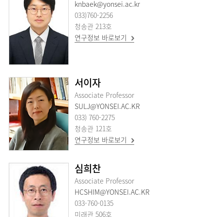
knbaek@yonsei.ac.kr
033)760-2256
청송관 213호
연구정보 바로보기
서이자
Associate Professor
SULJ@YONSEI.AC.KR
033) 760-2275
청송관 121호
연구정보 바로보기
심희찬
Associate Professor
HCSHIM@YONSEI.AC.KR
033-760-0135
미래관 506호